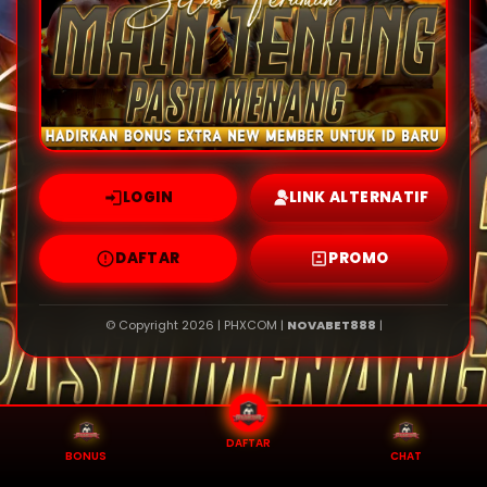
❤️
LOGIN
LINK ALTERNATIF
DAFTAR
PROMO
© Copyright 2026 | PHXCOM |
NOVABET888
|
DAFTAR
BONUS
CHAT